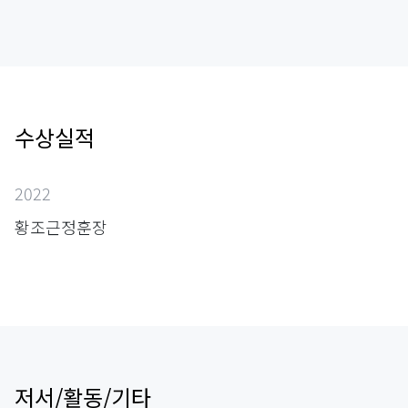
수상실적
2022
황조근정훈장
저서/활동/기타