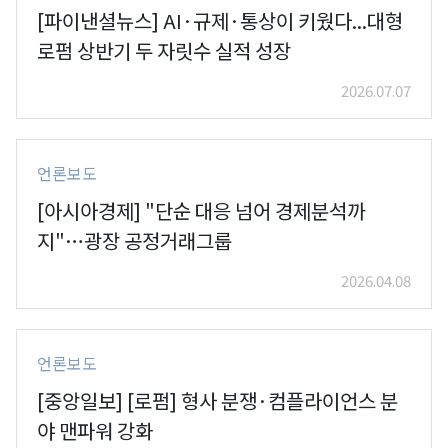
[파이낸셜뉴스] AI·규제·통상이 키웠다...대형
로펌 상반기 두 자릿수 실적 성장
2026.07.07
언론보도
[아시아경제] "단순 대응 넘어 경제분석까
지"…광장 공정거래그룹
2026.04.08
언론보도
[중앙일보] [로펌] 형사 분쟁·컴플라이언스 분
야 맨파워 강화