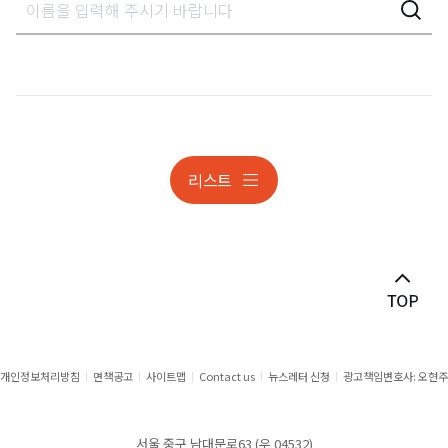
가사상속분쟁
감사대응
개인정보
개인정보 조사대응 및 분쟁
리스트
개인정보 조사대응 및 분쟁
건설
건설 · 부동산분쟁
게임·스포츠 ·엔터테인먼트
공공계약
개인정보처리방침
면책공고
사이트맵
Contact us
뉴스레터 신청
광고책임변호사: 오현주
공정거래
서울 중구 남대문로63 (우 04532)