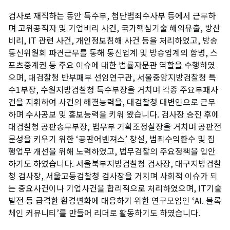
검사로 재직하는 동안 특수부, 첨단범죄수사부 등에서 근무하
며 고위공직자 및 기업비리 사건, 국가핵심기술 해외유출, 방산
비리, IT 관련 사건, 개인정보침해 사건 등을 처리하였고, 방송
통신위원회 파견근무를 통해 통신업계 및 방송업계의 합병, 스
포츠중계권 등 주요 이슈에 대한 법률자문관 역할을 수행하였
으며, 대검찰청 반부패부 선임연구관, 서울중앙지방검찰청 특
수1부장, 수원지방검찰청 특수부장을 거치며 각종 주요부패사
건을 지휘하여 사건의 해결능력을, 대검찰청 대변인으로 근무
하며 수사공보 및 홍보능력을 키워 왔습니다. 검사장 승진 후에
대검찰청 공판송무부장, 법무부 기획조정실장을 거치며 공판전
문성을 키우기 위한 ‘공판어벤져스’ 창설, 범죄수익환수 및 집
행업무 개선을 위해 노력하였고, 법무검찰의 주요정책을 입안
하기도 하였습니다. 서울북부지방검찰청 검사장, 대구지방검찰
청 검사장, 서울고등검찰청 검사장을 거치며 사회적 이슈가 되
는 중요사건이나 기업사건을 합리적으로 처리하였으며, IT기술
발전 등 급격한 환경변화에 대응하기 위한 연구모임인 ‘AI. 블록
체인 커뮤니티’를 만들어 리더로 활동하기도 하였습니다.