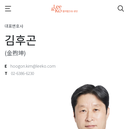
대표변호사
김후곤
(金煦坤)
E
hoogon.kim@leeko.com
T
02-6386-6230