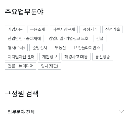
주요업무분야
기업자문
금융조세
자본시장규제
공정거래
산업기술
산업안전 · 중대재해
영업비밀·기업정보 보호
건설
형사(수사)
준법감시
부동산
IP 컴플라이언스
디지털자산 센터
개인정보
해킹사고 대응
통신방송
언론 · 뉴미디어
형사(재판)
구성원 검색
업무분야 전체
업무분야 전체