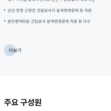
군산-장항 신항만 건설공사의 설계변경문제 등 자문
분당벤처타운 건립공사 설계변경문제 자문 등 다수
국내외 각종 부동산 개발
[부동산개발]
더보기
의정부 추동근린공원 민간개발사업
수원 영흥공원 민간개발사업
계명대 동산의료원 신축사업
송도역세권 도시개발사업
주요 구성원
노량진본동 지역주택조합 공동주택 개발사업