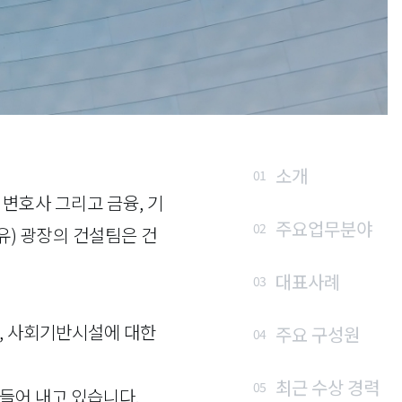
소개
01
변호사 그리고 금융, 기
주요업무분야
02
유) 광장의 건설팀은 건
대표사례
03
야, 사회기반시설에 대한
주요 구성원
04
최근 수상 경력
05
만들어 내고 있습니다.