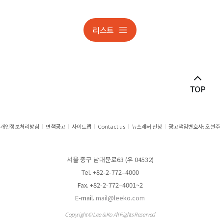
개인정보 조사대응 및 분쟁
리스트
개인정보 조사대응 및 분쟁
건설
건설 · 부동산분쟁
게임·스포츠 ·엔터테인먼트
공공계약
개인정보처리방침
면책공고
사이트맵
Contact us
뉴스레터 신청
광고책임변호사: 오현주
공정거래
서울 중구 남대문로63 (우 04532)
공정거래분쟁
Tel. +82-2-772–4000
Fax. +82-2-772–4001~2
관세자문
E-mail.
mail@leeko.com
관세쟁송
Copyright © Lee & Ko All Rights Reserved