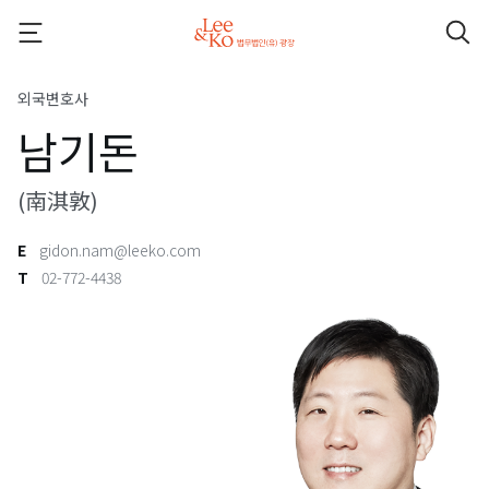
외국변호사
남기돈
(南淇敦)
E
gidon.nam@leeko.com
T
02-772-4438