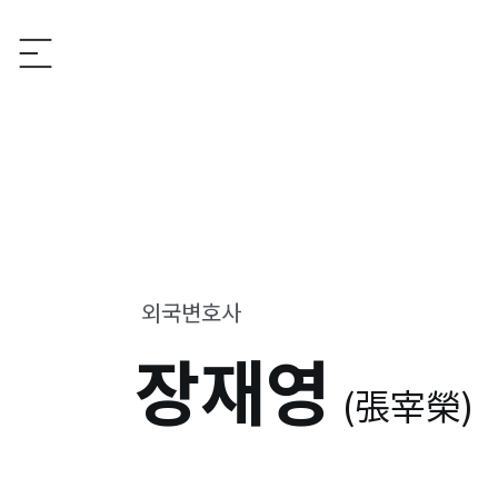
외국변호사
장재영
(張宰榮)