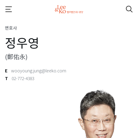
변호사
정우영
(鄭佑永)
E
wooyoung.jung@leeko.com
T
02-772-4383