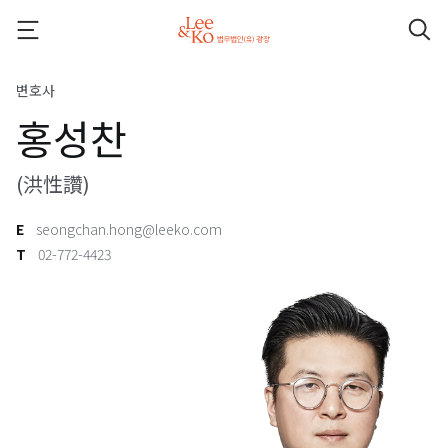
변호사
홍성찬
(洪性讚)
E
seongchan.hong@leeko.com
T
02-772-4423