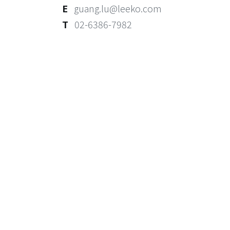
E
guang.lu@leeko.com
T
02-6386-7982