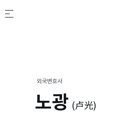
외국변호사
노광
(卢光)