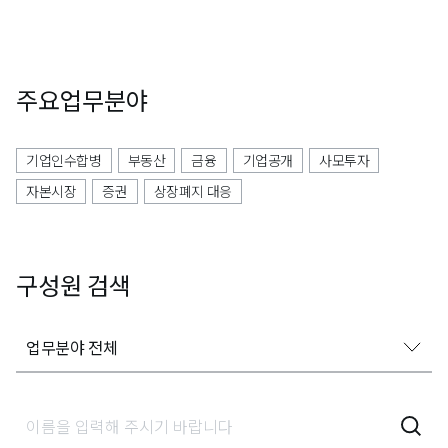
주요업무분야
기업인수합병
부동산
금융
기업공개
사모투자
자본시장
증권
상장폐지 대응
구성원 검색
업무분야 전체
업무분야 전체
가사상속분쟁