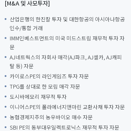
[M&A 및 사모투자]
산업은행의 한진칼 투자 및 대한항공의 아시아나항공
인수/통합 거래
IMM인베스트먼트의 미국 미드스트림 재무적 투자 자
문
AJ네트웍스의 자회사 매각(AJ파크, AJ셀카, AJ캐피
탈 등) 자문
카이로스PE의 라인게임즈 투자 자문
TPG를 상대로 한 모림 매각 자문
도시바메모리 재무적 투자
이니어스PE의 폴라에너지앤마린 교환사채 투자 자문
농협경제지주의 농우바이오 매수 자문
SBI PE의 동부대우일렉트로닉스 재무적 투자 자문