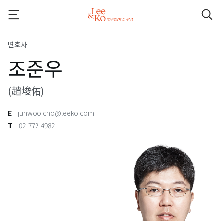
변호사
조준우
(趙埈佑)
E
junwoo.cho@leeko.com
T
02-772-4982