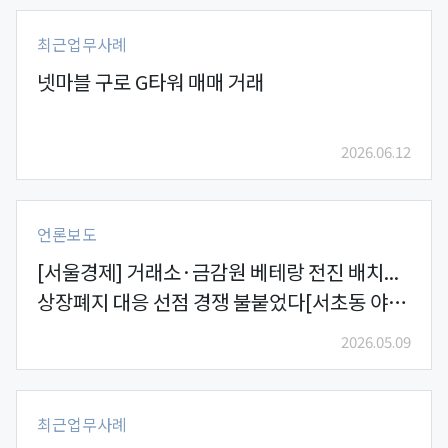
최근업무사례
넷마블 구로 G타워 매매 거래
2026.06.12
언론보도
[서울경제] 거래소·금감원 베테랑 전진 배치...
상장폐지 대응 선점 경쟁 불붙었다[서초동 야단
법석]
2026.05.09
최근업무사례