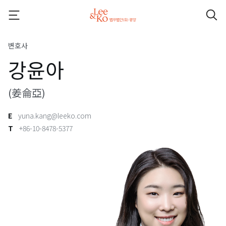
변호사
강윤아
(姜侖亞)
E
yuna.kang@leeko.com
T
+86-10-8478-5377