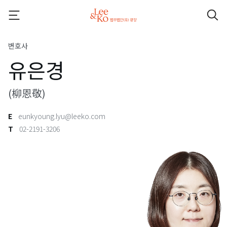
변호사
유은경
(柳恩敬)
E
eunkyoung.lyu@leeko.com
T
02-2191-3206