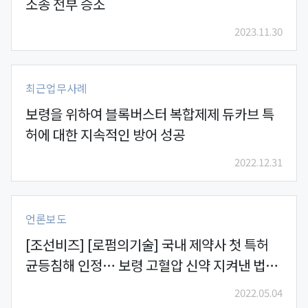
소송 전부 승소
2023.11.30
최근업무사례
보령을 위하여 블록버스터 복합제제 듀카브 특
허에 대한 지속적인 방어 성공
2022.12.31
언론보도
[조선비즈] [로펌의기술] 국내 제약사 첫 특허
균등침해 인정… 보령 고혈압 신약 지켜낸 법무
법인 광장
2022.05.04