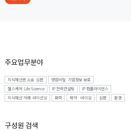
주요업무분야
지식재산권 소송·심판
영업비밀·기업정보 보호
헬스케어·Life Science
IP 전략컨설팅
IP 컴플라이언스
지식재산 거래·라이선싱
화학
제약 · 바이오
심판
환경
구성원 검색