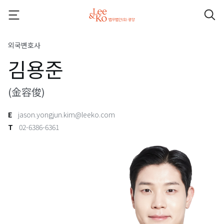
외국변호사
김용준
(金容俊)
E
jason.yongjun.kim@leeko.com
T
02-6386-6361