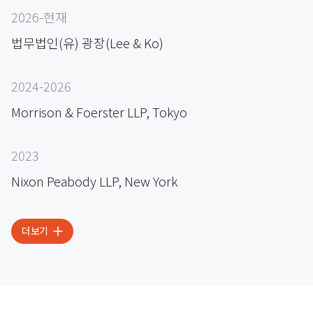
2026-현재
법무법인(유) 광장(Lee & Ko)
2024-2026
Morrison & Foerster LLP, Tokyo
2023
Nixon Peabody LLP, New York
더보기