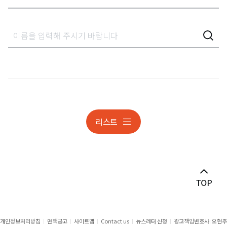
업무분야 전체
가사상속분쟁
감사대응
개인정보
개인정보 조사대응 및 분쟁
리스트
개인정보 조사대응 및 분쟁
건설
건설 · 부동산분쟁
게임·스포츠 ·엔터테인먼트
공공계약
개인정보처리방침
면책공고
사이트맵
Contact us
뉴스레터 신청
광고책임변호사: 오현주