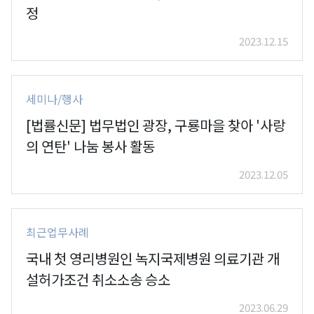
정
2023.12.15
세미나/행사
[법률신문] 법무법인 광장, 구룡마을 찾아 '사랑
의 연탄' 나눔 봉사 활동
2023.12.05
최근업무사례
국내 첫 영리병원인 녹지국제병원 의료기관 개
설허가조건 취소소송 승소
2023.06.29