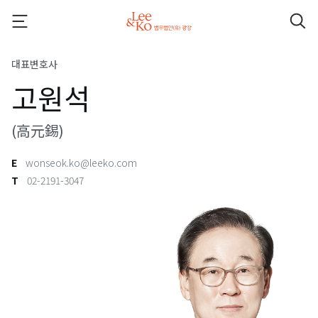
대표변호사
고원석
(高元錫)
E
wonseok.ko@leeko.com
T
02-2191-3047