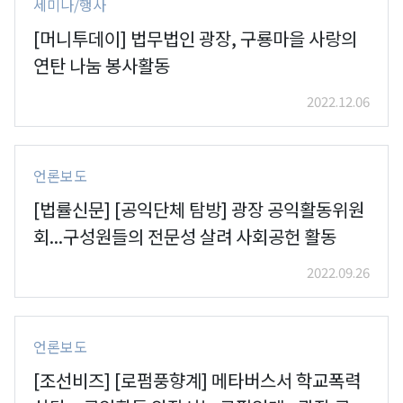
세미나/행사
[머니투데이] 법무법인 광장, 구룡마을 사랑의
연탄 나눔 봉사활동
2022.12.06
언론보도
[법률신문] [공익단체 탐방] 광장 공익활동위원
회...구성원들의 전문성 살려 사회공헌 활동
2022.09.26
언론보도
[조선비즈] [로펌풍향계] 메타버스서 학교폭력