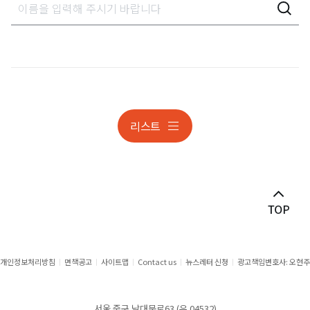
가사상속분쟁
감사대응
개인정보
개인정보 조사대응 및 분쟁
리스트
개인정보 조사대응 및 분쟁
건설
건설 · 부동산분쟁
게임·스포츠 ·엔터테인먼트
공공계약
개인정보처리방침
면책공고
사이트맵
Contact us
뉴스레터 신청
광고책임변호사: 오현주
공정거래
서울 중구 남대문로63 (우 04532)