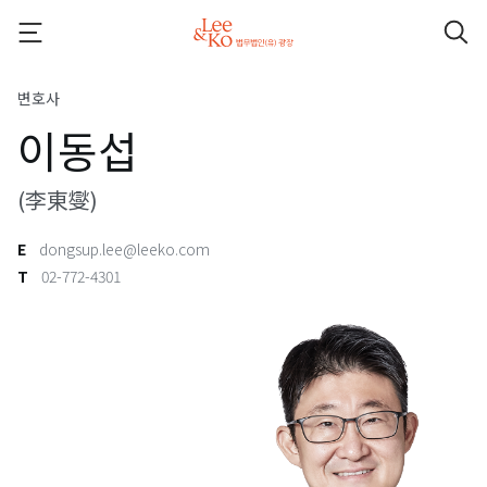
변호사
이동섭
(李東燮)
E
dongsup.lee@leeko.com
T
02-772-4301