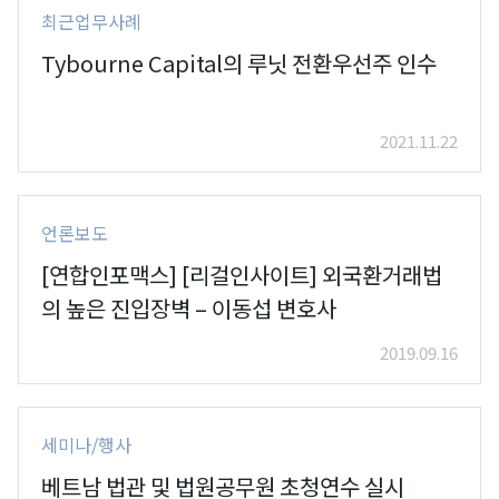
최근업무사례
Tybourne Capital의 루닛 전환우선주 인수
2021.11.22
언론보도
[연합인포맥스] [리걸인사이트] 외국환거래법
의 높은 진입장벽 – 이동섭 변호사
2019.09.16
세미나/행사
베트남 법관 및 법원공무원 초청연수 실시