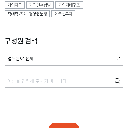
기업자문
기업인수합병
기업지배구조
적대적M&A · 경영권분쟁
외국인투자
구성원 검색
업무분야 전체
업무분야 전체
가사상속분쟁
감사대응
개인정보
개인정보 조사대응 및 분쟁