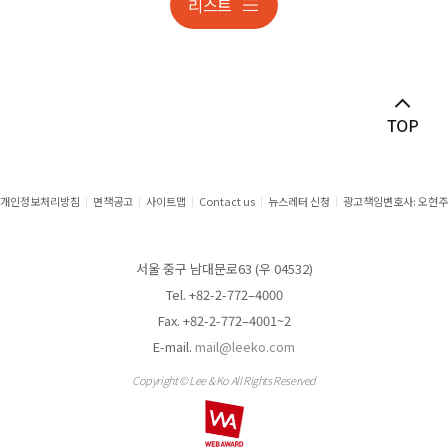
리스트
개인정보 조사대응 및 분쟁
건설
건설 · 부동산분쟁
게임·스포츠 ·엔터테인먼트
공공계약
개인정보처리방침
면책공고
사이트맵
Contact us
뉴스레터 신청
광고책임변호사: 오현주
공정거래
서울 중구 남대문로63 (우 04532)
공정거래분쟁
Tel. +82-2-772–4000
Fax. +82-2-772–4001~2
관세자문
E-mail.
mail@leeko.com
관세쟁송
Copyright © Lee & Ko All Rights Reserved
구조화금융