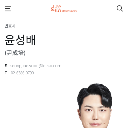
변호사
윤성배
(尹成培)
E
seongbae.yoon@leeko.com
T
02-6386-0790