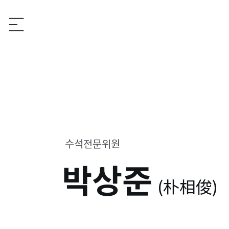
수석전문위원
박상준
(朴相俊)