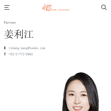
Partner
姜利江
E
yikang.kang@leeko.com
T
+82-2-772-5962