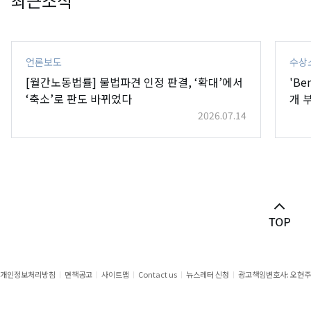
최근소식
언론보도
수상
[월간노동법률] 불법파견 인정 판결, ‘확대’에서
'Ben
‘축소’로 판도 바뀌었다
개 
2026.07.14
개인정보처리방침
면책공고
사이트맵
Contact us
뉴스레터 신청
광고책임변호사: 오현주