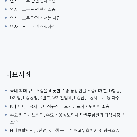
인사ㆍ노무 관련 형사소송
인사ㆍ노무 관련 행정소송
인사ㆍ노무 관련 가처분 사건
인사ㆍ노무 관련 조정사건
대표사례
국내 최대규모 소송을 비롯한 각종 통상임금 소송(H제철, D항공,
D기업, H중공업, K랜드, W가전업체, D증권, H공사, L사 등 다수)
K타이어, H공사 등 비정규직 근로자 근로자지위확인 소송
주요 카드사 모집인, 주요 신용정보회사 채권추심원의 퇴직금청구
소송
H 대형할인점, D산업, K은행 등 다수 해고무효확인 및 임금소송