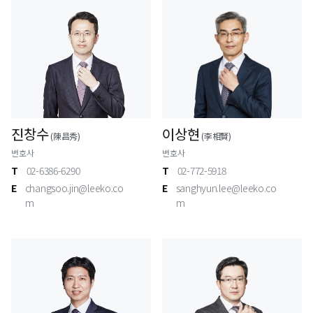
진창수
이상현
(陳昌秀)
(李相賢)
변호사
변호사
T
02-6386-6290
T
02-772-5918
E
changsoo.jin@leeko.co
E
sanghyun.lee@leeko.co
m
m