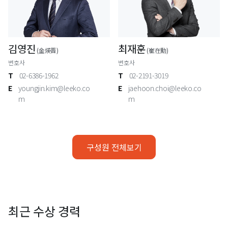
김영진
최재훈
(金煐晋)
(崔在勳)
변호사
변호사
T
02-6386-1962
T
02-2191-3019
E
youngjin.kim@leeko.co
E
jaehoon.choi@leeko.co
m
m
구성원 전체보기
최근 수상 경력