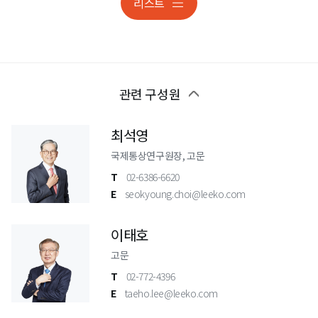
리스트
관련 구성원
최석영
국제통상연구원장, 고문
T
02-6386-6620
E
seokyoung.choi@leeko.com
이태호
고문
T
02-772-4396
E
taeho.lee@leeko.com