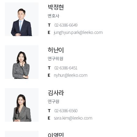
박정현
변호사
T
02-6386-6649
E
junghyun.park@leeko.com
허난이
연구위원
T
02-6386-6451
E
nyhur@leeko.com
김사라
연구원
T
02-6386-6560
E
sara.kim@leeko.com
이영민