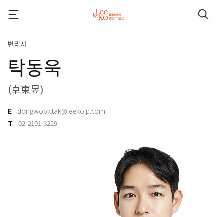
변리사
탁동욱
(卓東昱)
E
dongwook.tak@leekoip.com
T
02-2191-3229