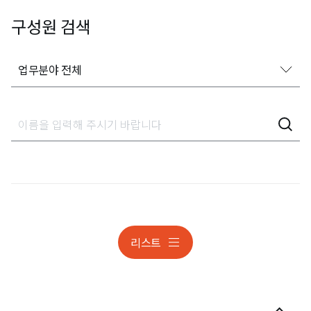
구성원 검색
업무분야 전체
업무분야 전체
게임 · 스포츠 · 엔터테인먼트
국경조치
국제IP 소송
기계
리스트
미국 · 유럽(IP 출원)
부정경쟁행위 대응
상표 · 디자인