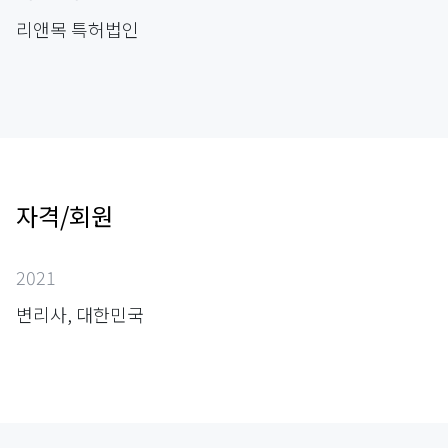
리앤목 특허법인
자격/회원
2021
변리사, 대한민국