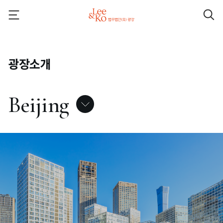
광장소개
Beijing
Seoul
SeoCho
Ho Chi Minh City