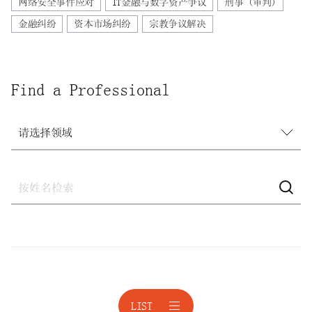
网络安全事件应对
IT金融与数字资产争议
刑事 (审判)
金融纠纷
资本市场纠纷
宗教争议解决
Find a Professional
请选择领域
请选择领域
建设
建设·不动产诉讼
激进股东应对
激进股东应对
LIST
境外投资