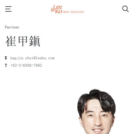
Partner
崔甲鎭
E
kapjin.choi@leeko.com
T
+82-2-6386-7992