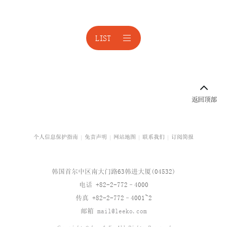
激进股东应对
LIST
境外投资
公平交易
公平交易诉讼
科技与人工智能
校园暴力与青少年保护
个人信息保护指南
免责声明
网站地图
联系我们
订阅简报
企业咨询
韩国首尔中区南大门路63韩进大厦(04532)
企业重组
电话 +82-2-772–4000
传真 +82-2-772–4001~2
企业治理结构
邮箱
mail@leeko.com
企业并购