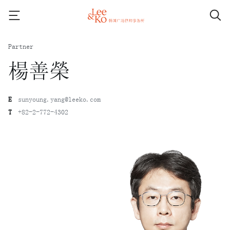
Partner
楊善榮
E
sunyoung.yang@leeko.com
T
+82-2-772-4302