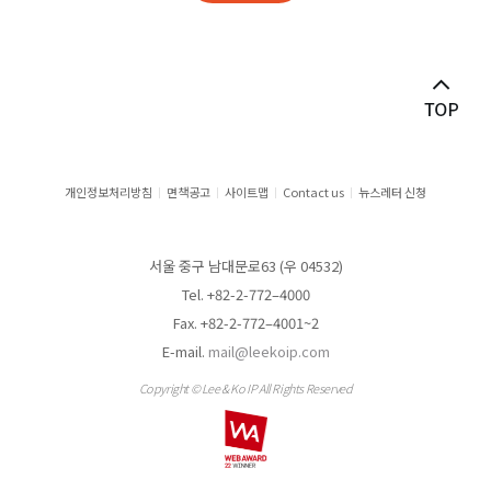
부정경쟁행위 대응
상표 · 디자인
심판
영업비밀 · 기업정보 보호
개인정보처리방침
면책공고
사이트맵
Contact us
뉴스레터 신청
일본(IP 출원)
서울 중구 남대문로63 (우 04532)
저작권 · 컴퓨터프로그램
Tel. +82-2-772–4000
Fax. +82-2-772–4001~2
전기 · 전자
E-mail.
mail@leekoip.com
제약 · 바이오
Copyright © Lee & Ko IP All Rights Reserved
중국(IP 출원)
지식재산 거래 · 라이선싱