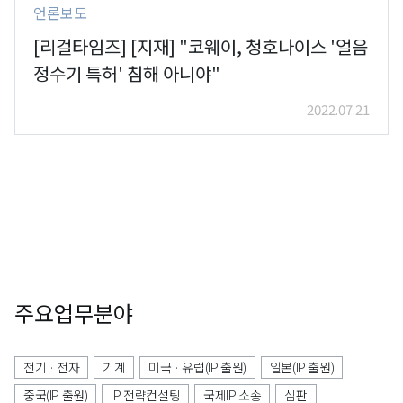
언론보도
[리걸타임즈] [지재] "코웨이, 청호나이스 '얼음
정수기 특허' 침해 아니야"
2022.07.21
주요업무분야
전기 · 전자
기계
미국 · 유럽(IP 출원)
일본(IP 출원)
중국(IP 출원)
IP 전략컨설팅
국제IP 소송
심판