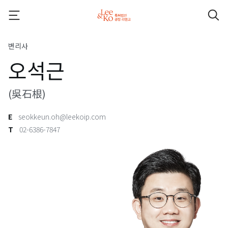
변리사
오석근
(吳石根)
E
seokkeun.oh@leekoip.com
T
02-6386-7847